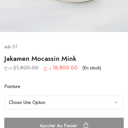
ads 01
Jakamen Mocassin Mink
د.ج
21,800.00
د.ج
18,800.00
(En stock)
Pointure
Ajouter Au Panier