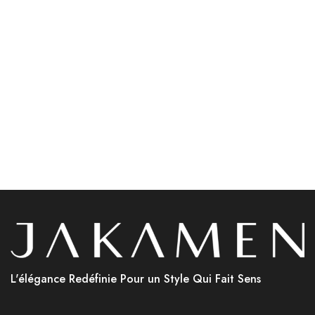
Accessoires
Accessoires
Jakamen Sac Black
Jakamen Ceinture Coffee
د.ج
9,800.00
Lire la suite
Choix des options
L'élégance Redéfinie Pour un Style Qui Fait Sens