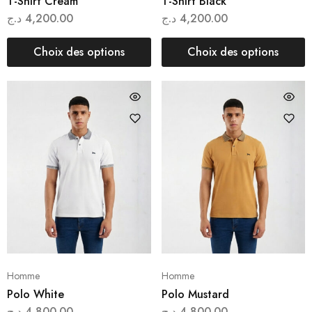
T-Shirt Cream
T-Shirt Black
د.ج
4,200.00
د.ج
4,200.00
Choix des options
Choix des options
Homme
Homme
Polo White
Polo Mustard
د.ج
4,800.00
د.ج
4,800.00