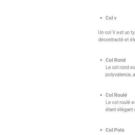
Col v
Un col V est un t
décontracté et él
Col Rond
Le col rond es
polyvalence, 
Col Roulé
Le col roulé e
étant élégant 
Col Polo