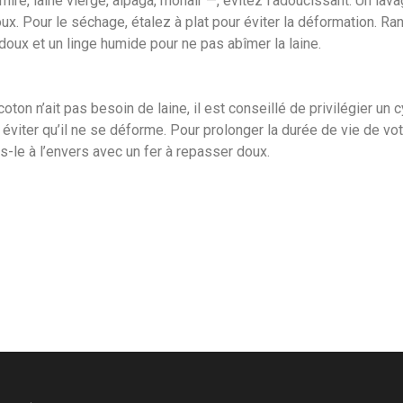
ire, laine vierge, alpaga, mohair —, évitez l’adoucissant. Un lav
oux. Pour le séchage, étalez à plat pour éviter la déformation. Ra
 doux et un linge humide pour ne pas abîmer la laine.
coton n’ait pas besoin de laine, il est conseillé de privilégier u
éviter qu’il ne se déforme. Pour prolonger la durée de vie de votre
es-le à l’envers avec un fer à repasser doux.