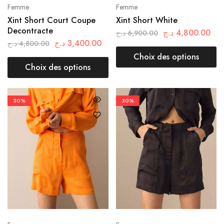
Femme
Femme
Xint Short Court Coupe
Xint Short White
Decontracte
د.ج
4,800.00
د.ج
6,900.00
د.ج
3,400.00
د.ج
4,800.00
Choix des options
Choix des options
30%
30%