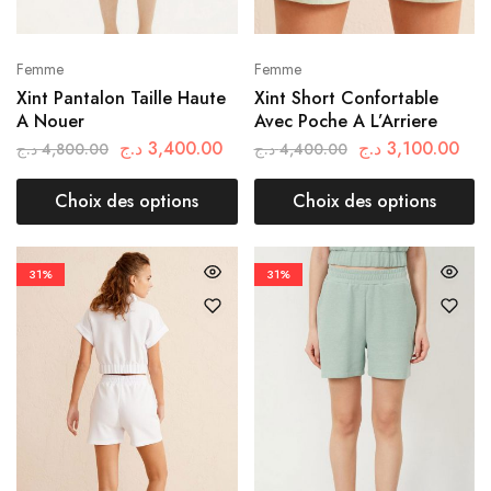
Femme
Femme
Xint Pantalon Taille Haute
Xint Short Confortable
A Nouer
Avec Poche A L’Arriere
د.ج
3,400.00
د.ج
3,100.00
د.ج
4,800.00
د.ج
4,400.00
Choix des options
Choix des options
31%
31%