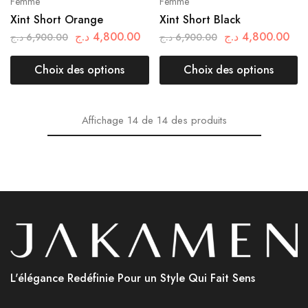
Femme
Femme
Xint Short Orange
Xint Short Black
د.ج
4,800.00
د.ج
4,800.00
د.ج
6,900.00
د.ج
6,900.00
Choix des options
Choix des options
Affichage
14
de
14
des produits
L'élégance Redéfinie Pour un Style Qui Fait Sens