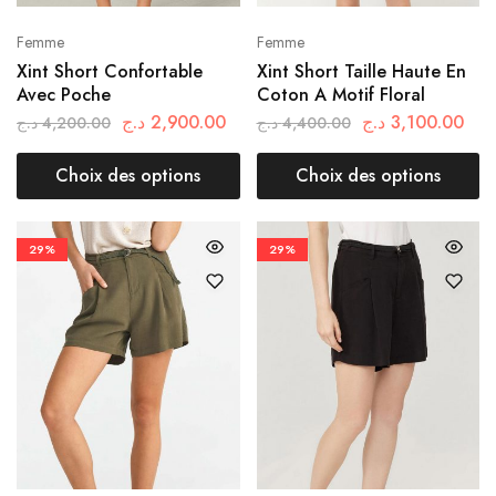
Femme
Femme
Xint Short Confortable
Xint Short Taille Haute En
Avec Poche
Coton A Motif Floral
د.ج
2,900.00
د.ج
3,100.00
د.ج
4,200.00
د.ج
4,400.00
Choix des options
Choix des options
29%
29%