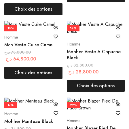
Choix des options
19%
14%
Homme
Homme
Mcn Veste Cuire Camel
Mohher Veste A Capuche
د.ج
78,000.00
Black
د.ج
64,800.00
د.ج
32,800.00
د.ج
28,800.00
Choix des options
Choix des options
17%
22%
Homme
Homme
Mohher Manteau Black
Mohher Blazer Pied De
د.ج
34,800.00