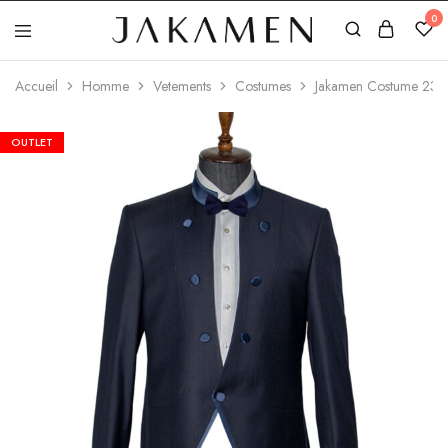
0
Jakamen
Algérie
Accueil
Homme
Vetements
Costumes
Jakamen Costume 231/
OUTLET