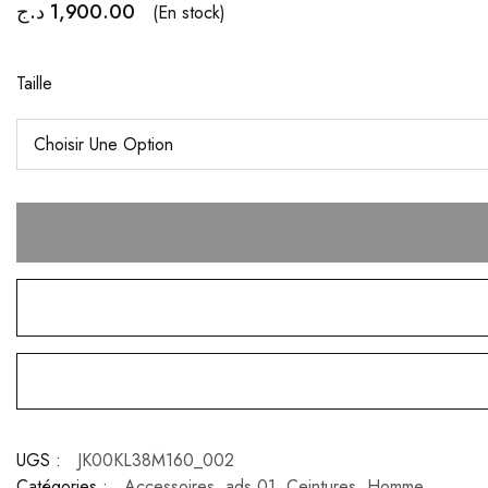
د.ج
1,900.00
(En stock)
Taille
UGS :
JK00KL38M160_002
Catégories :
Accessoires
,
ads 01
,
Ceintures
,
Homme