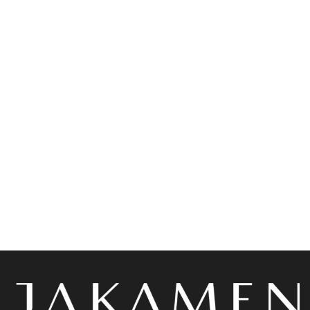
ads 01
Accessoires
Jakamen Chaussure
Jakamen Porte Feuille
Classique Navy Blue
Black
د.ج
8,200.00
د.ج
3,800.00
Choix des options
Choix des options