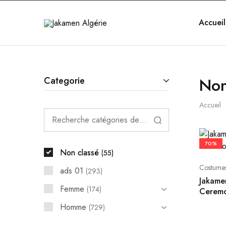
Accueil
Jakamen
Algérie
Non
Categorie
Accueil
70%
Non classé
55
Costume
ads 01
293
Jakame
Femme
174
Ceremo
Homme
729