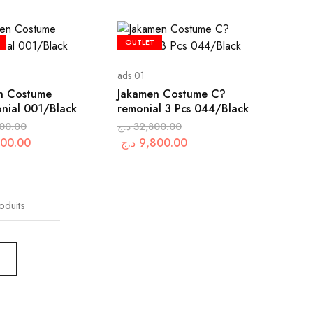
OUTLET
ads 01
n Costume
Jakamen Costume C?
nial 001/Black
remonial 3 Pcs 044/Black
00.00
د.ج
32,800.00
900.00
د.ج
9,800.00
oduits