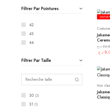
Filtrer Par Pointures
OUTLET
42
Costume
43
Jakame
Ceremo
44
د.ج
26,
د.ج
8,
Filtrer Par Taille
Non clas
Jakame
30
2
Classi
31
1