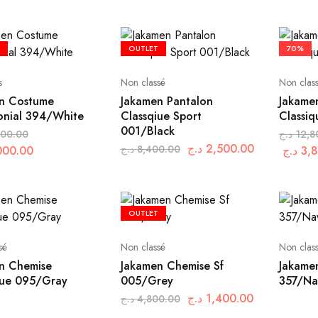
OUTLET
70%
s
Non classé
Non clas
n Costume
Jakamen Pantalon
Jakame
nial 394/White
Classqiue Sport
Classi
001/Black
800.00
د.ج
12,8
د.ج
2,500.00
د.ج
8,400.00
000.00
د.ج
3,
OUTLET
sé
Non classé
Non clas
n Chemise
Jakamen Chemise Sf
Jakame
que 095/Gray
005/Grey
357/Na
د.ج
1,400.00
د.ج
4,800.00