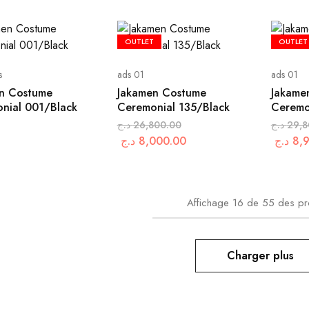
OUTLET
OUTLET
s
ads 01
ads 01
n Costume
Jakamen Costume
Jakame
nial 001/Black
Ceremonial 135/Black
Ceremo
د.ج
26,800.00
د.ج
29,8
د.ج
8,000.00
د.ج
8,
Affichage
16
de
55
des pr
Charger plus