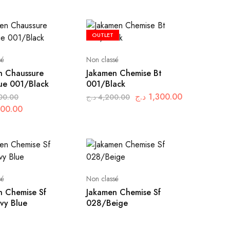
OUTLET
sé
Non classé
n Chaussure
Jakamen Chemise Bt
que 001/Black
001/Black
د.ج
1,300.00
00.00
د.ج
4,200.00
800.00
sé
Non classé
n Chemise Sf
Jakamen Chemise Sf
vy Blue
028/Beige