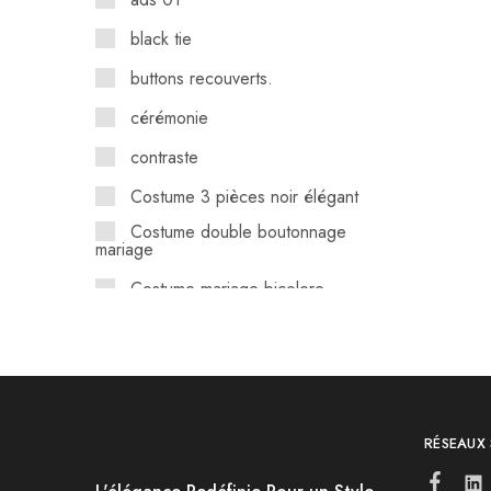
black tie
buttons recouverts.
cérémonie
contraste
Costume 3 pièces noir élégant
Costume double boutonnage
mariage
Costume mariage bicolore
Costume mariage sobre
Costume marié col pointe 1
bouton
Costume marié texture luxe
RÉSEAUX
Costume marié viscose