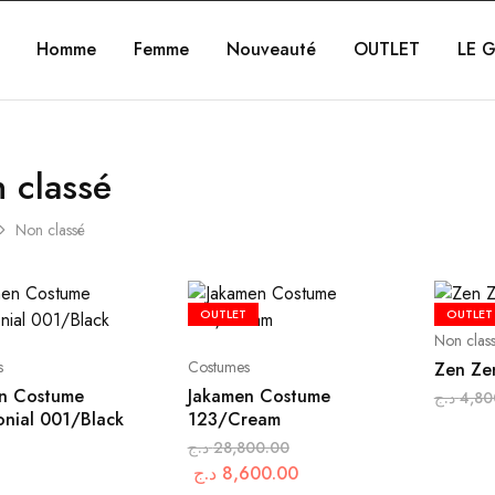
Homme
Femme
Nouveauté
OUTLET
LE G
 classé
Non classé
OUTLET
OUTLET
Non clas
s
Costumes
Zen Ze
n Costume
Jakamen Costume
د.ج
4,80
nial 001/Black
123/Cream
د.ج
28,800.00
د.ج
8,600.00