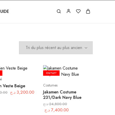
UIDE
OUTLET
sé
Costumes
n Veste Beige
Jakamen Costume
د.ج
3,200.00
0.00
231/Dark Navy Blue
د.ج
24,800.00
د.ج
7,400.00