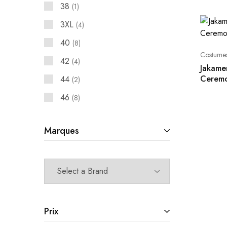
38
1
3XL
4
40
8
Costume
42
4
Jakame
Ceremo
44
2
46
8
48
11
Marques
4XL
1
5
1
50
7
52
8
54
8
Prix
56
8