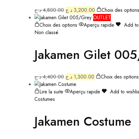
د.ج
4,800.00
د.ج
3,200.00
Choix des option
OUTLET
Choix des options
Aperçu rapide
Add to 
Non classé
Jakamen Gilet 00
د.ج
4,400.00
د.ج
1,300.00
Choix des options
Lire la suite
Aperçu rapide
Add to wishlis
Costumes
Jakamen Costume