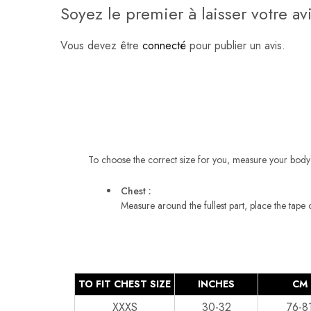
Soyez le premier à laisser votre 
Vous devez être
connecté
pour publier un avis.
To choose the correct size for you, measure your body 
Chest :
Measure around the fullest part, place the tape 
TO FIT CHEST SIZE
INCHES
CM
XXXS
30-32
76-8