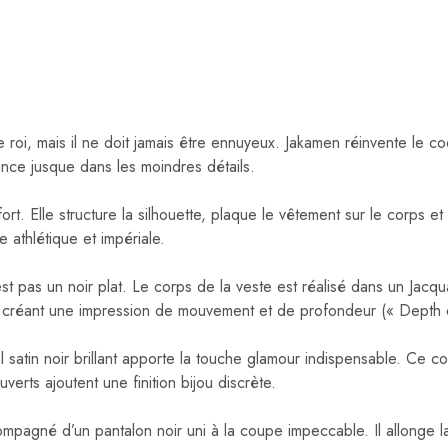
ste roi, mais il ne doit jamais être ennuyeux. Jakamen réinvente 
ance jusque dans les moindres détails.
t. Elle structure la silhouette, plaque le vêtement sur le corps e
e athlétique et impériale.
t pas un noir plat. Le corps de la veste est réalisé dans un Jacqua
 créant une impression de mouvement et de profondeur (« Depth e
el satin noir brillant apporte la touche glamour indispensable. Ce con
verts ajoutent une finition bijou discrète.
ompagné d’un pantalon noir uni à la coupe impeccable. Il allonge l