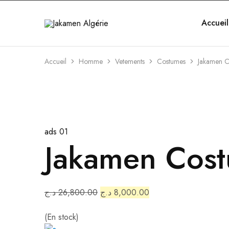
Accueil
Jakamen
Algérie
Accueil
Homme
Vetements
Costumes
Jakamen C
OUTLET
ads 01
Jakamen Cost
د.ج
26,800.00
د.ج
8,000.00
(En stock)