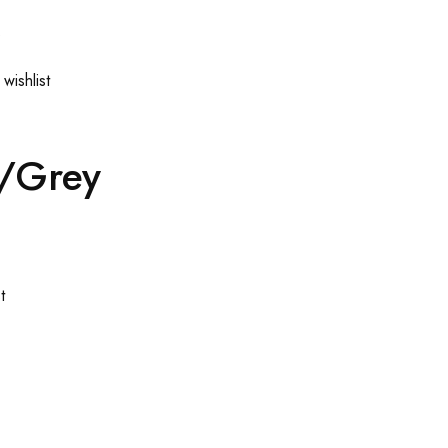
s
wishlist
5/Grey
t