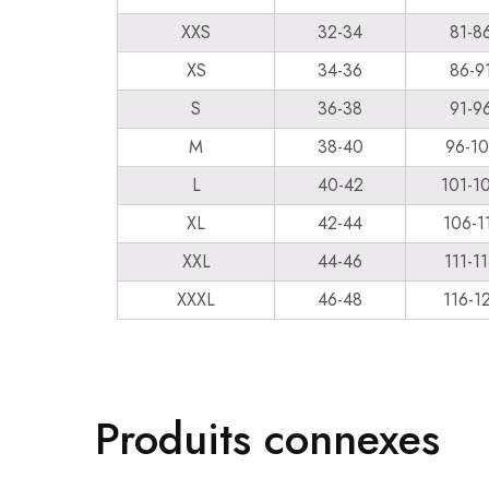
XXS
32-34
81-8
XS
34-36
86-9
S
36-38
91-9
M
38-40
96-10
L
40-42
101-1
XL
42-44
106-1
XXL
44-46
111-1
XXXL
46-48
116-1
Produits connexes