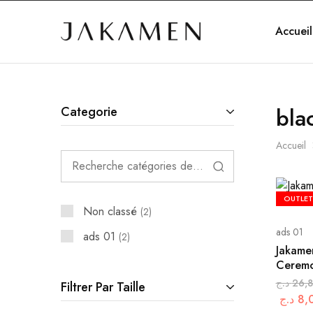
Accueil
Jakamen
Algérie
blac
Categorie
Accueil
OUTLET
Non classé
2
ads 01
ads 01
2
Jakame
Ceremo
د.ج
26,
Filtrer Par Taille
د.ج
8,