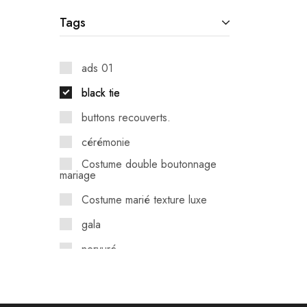
Tags
ads 01
black tie
buttons recouverts.
cérémonie
Costume double boutonnage
mariage
Costume marié texture luxe
gala
nervuré
photogénique
prestige