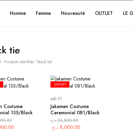
Homme
Femme
Nouveauté
OUTLET
LE G
k tie
Produits identifiés “black tie”
OUTLET
ads 01
n Costume
Jakamen Costume
nial 135/Black
Ceremonial 081/Black
800.00
د.ج
26,800.00
000.00
د.ج
8,000.00