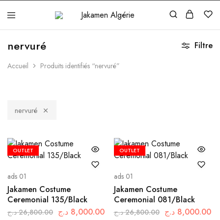
Jakamen
Algérie
nervuré
Filtre
Accueil
Produits identifiés “nervuré”
nervuré
OUTLET
OUTLET
ads 01
ads 01
Jakamen Costume
Jakamen Costume
Ceremonial 135/Black
Ceremonial 081/Black
د.ج
8,000.00
د.ج
8,000.00
د.ج
26,800.00
د.ج
26,800.00