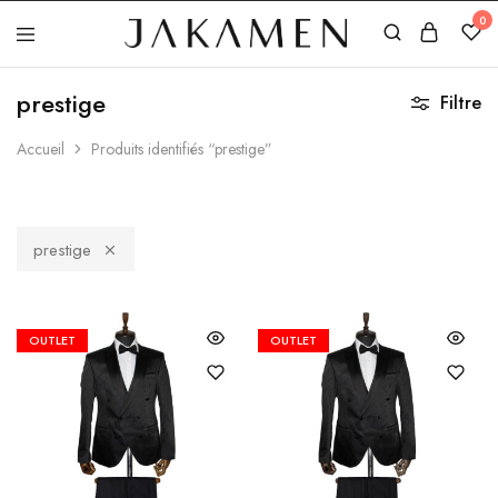
0
Jakamen
Algérie
prestige
Filtre
Accueil
Produits identifiés “prestige”
prestige
OUTLET
OUTLET