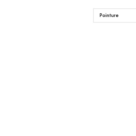
Pointure
OUTLET
OUTLET