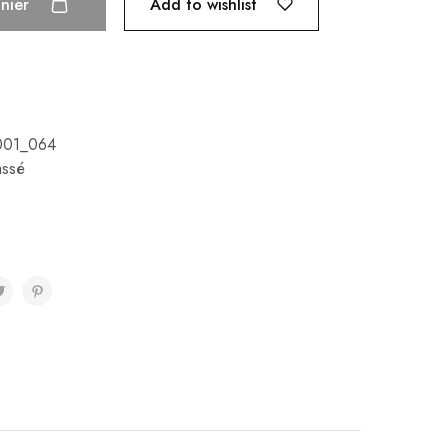
Add to wishlist
anier
001_064
assé