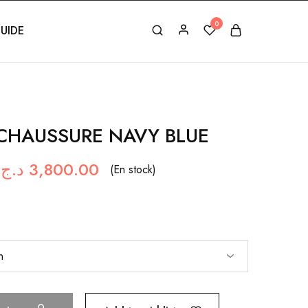
0
UIDE
CHAUSSURE NAVY BLUE
د.ج
3,800.00
(En stock)