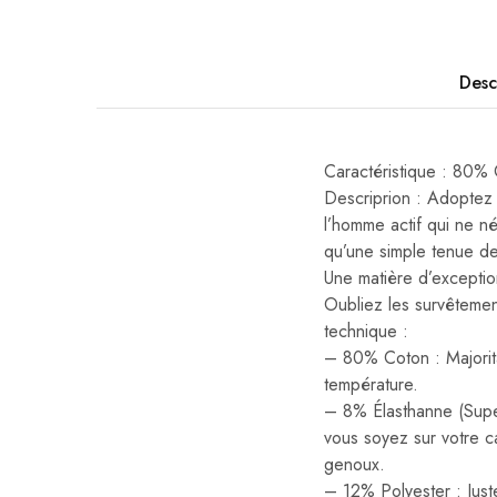
Desc
Caractéristique : 
Descriprion : Adoptez 
l’homme actif qui ne n
qu’une simple tenue de
Une matière d’exceptio
Oubliez les survêtemen
technique :
– 80% Coton : Majorita
température.
– 8% Élasthanne (Super
vous soyez sur votre c
genoux.
– 12% Polyester : Juste