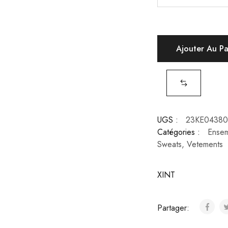
Ajouter Au P
UGS :
23KE04380
Catégories :
Ensem
Sweats
,
Vetements
XINT
Partager: