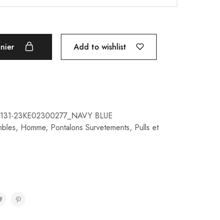
Add to wishlist
anier
131-23KE02300277_NAVY BLUE
bles
,
Homme
,
Pontalons Survetements
,
Pulls et