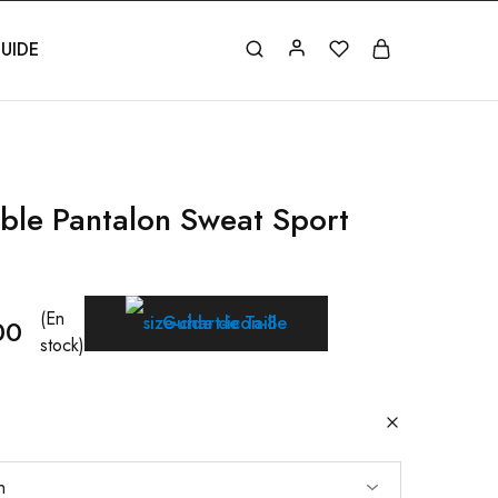
UIDE
ble Pantalon Sweat Sport
(En
Guide de Taille
00
stock)