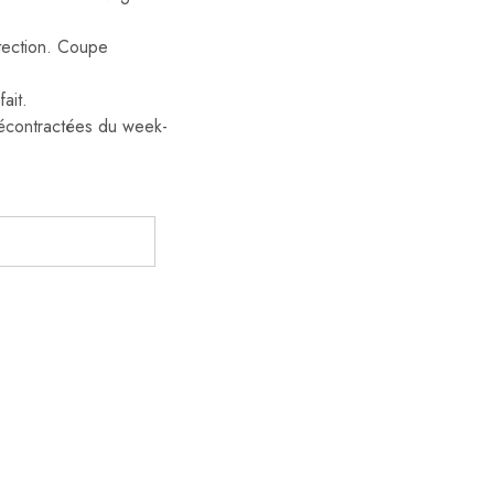
tection. Coupe
ait.
 décontractées du week-