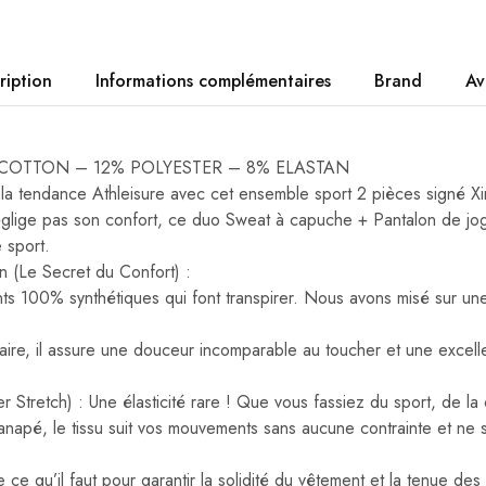
ription
Informations complémentaires
Brand
Av
80% COTTON – 12% POLYESTER – 8% ELASTAN
la tendance Athleisure avec cet ensemble sport 2 pièces signé X
églige pas son confort, ce duo Sweat à capuche + Pantalon de jog
 sport.
n (Le Secret du Confort) :
ts 100% synthétiques qui font transpirer. Nous avons misé sur un
ire, il assure une douceur incomparable au toucher et une excelle
 Stretch) : Une élasticité rare ! Que vous fassiez du sport, de l
anapé, le tissu suit vos mouvements sans aucune contrainte et ne
 ce qu’il faut pour garantir la solidité du vêtement et la tenue des