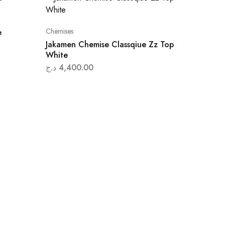
Chemises
e
Jakamen Chemise Classqiue Zz Top
White
د.ج
4,400.00