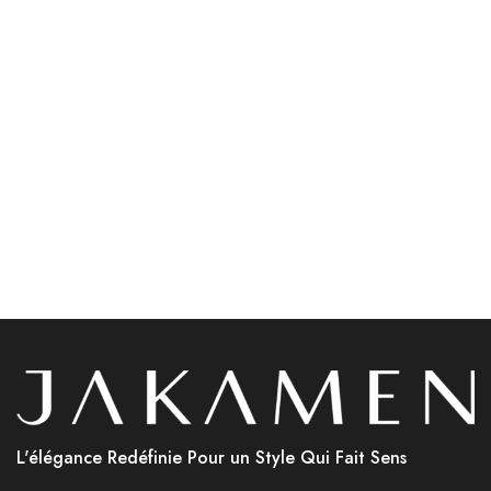
Accessoires
Accessoires
Jakamen Porte Feuille
Jakamen Ceinture Coffee
Black
د.ج
3,800.00
Lire la suite
Choix des options
L'élégance Redéfinie Pour un Style Qui Fait Sens