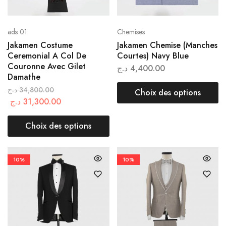
ads 01
Chemises
Jakamen Costume
Jakamen Chemise (Manches
Ceremonial A Col De
Courtes) Navy Blue
Couronne Avec Gilet
د.ج
4,400.00
Damathe
د.ج
34,800.00
Choix des options
د.ج
31,300.00
Choix des options
10%
10%