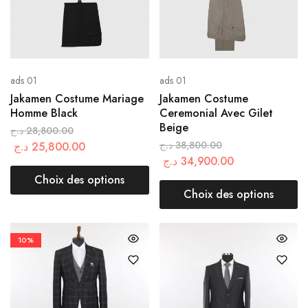
ads 01
ads 01
Jakamen Costume Mariage
Jakamen Costume
Homme Black
Ceremonial Avec Gilet
Beige
د.ج
28,800.00
د.ج
38,800.00
د.ج
25,800.00
د.ج
34,900.00
Choix des options
Choix des options
10%