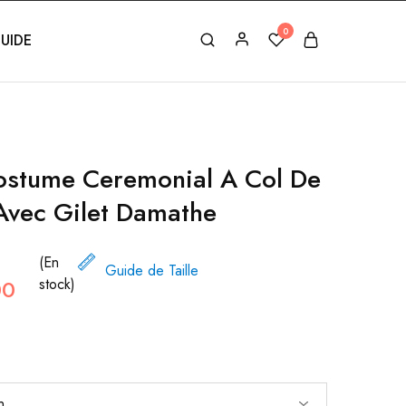
0
UIDE
ostume Ceremonial A Col De
Avec Gilet Damathe
(En
Guide de Taille
00
stock)