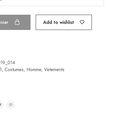
Add to wishlist
anier
019_014
1
,
Costumes
,
Homme
,
Vetements