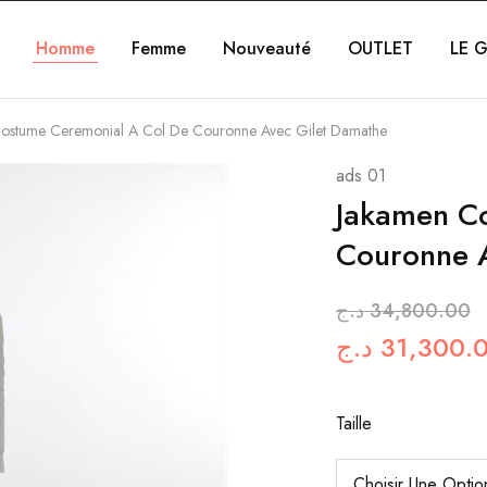
Homme
Femme
Nouveauté
OUTLET
LE G
ostume Ceremonial A Col De Couronne Avec Gilet Damathe
ads 01
Jakamen C
Couronne 
د.ج
34,800.00
د.ج
31,300.
Taille