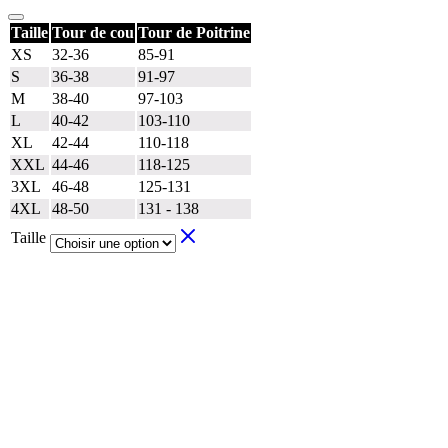
Taille
Tour de cou
Tour de Poitrine
XS
32-36
85-91
S
36-38
91-97
M
38-40
97-103
L
40-42
103-110
XL
42-44
110-118
XXL
44-46
118-125
3XL
46-48
125-131
4XL
48-50
131 - 138
Taille