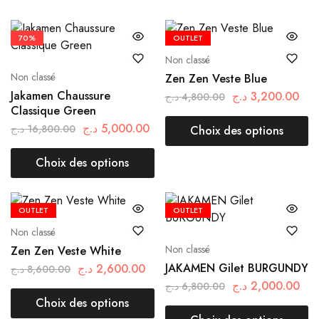
70%
OUTLET
Non classé
Non classé
Zen Zen Veste Blue
Jakamen Chaussure
د.ج
3,200.00
د.ج
4,800.00
Classique Green
د.ج
5,000.00
د.ج
16,800.00
Choix des options
Choix des options
OUTLET
OUTLET
Non classé
Non classé
Zen Zen Veste White
JAKAMEN Gilet BURGUNDY
د.ج
2,600.00
د.ج
8,600.00
د.ج
2,000.00
د.ج
6,800.00
Choix des options