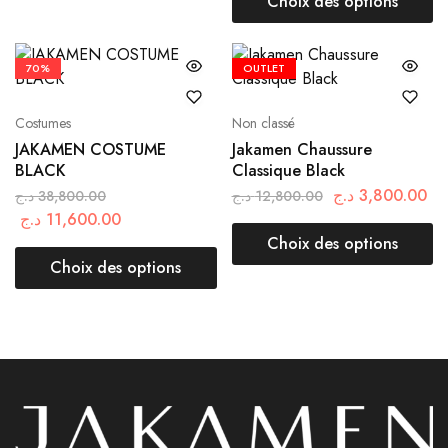
Choix des options
70%
OUTLET
Costumes
Non classé
JAKAMEN COSTUME
Jakamen Chaussure
BLACK
Classique Black
د.ج
3,800.00
د.ج
38,800.00
د.ج
12,800.00
د.ج
11,600.00
Choix des options
Choix des options