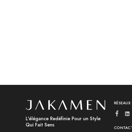
OUTLET
OUTLET
Non classé
Non classé
Zen Zen Veste Burgundy
Zen Zen 
د.ج
3,200.00
د.ج
4,800.00
د.ج
8,600
RÉSEAUX
L'élégance Redéfinie Pour un Style
Qui Fait Sens
CONTAC