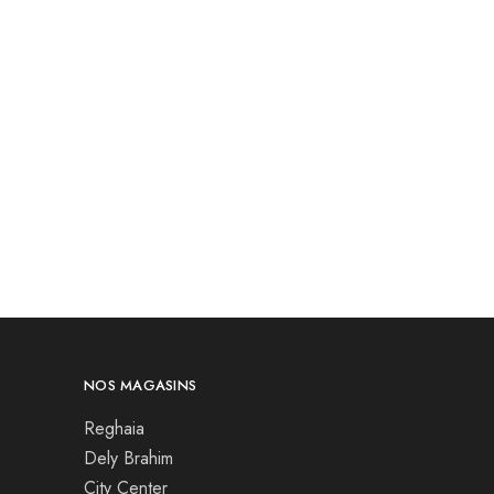
NOS MAGASINS
Reghaia
Dely Brahim
City Center