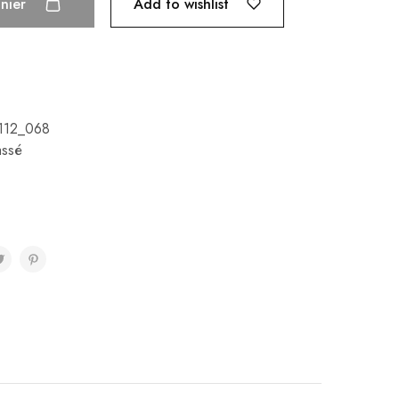
Add to wishlist
anier
112_068
assé