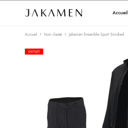
Accueil
Jakamen
Algérie
Accueil
Non classé
Jakamen Ensemble Sport Smoked
OUTLET