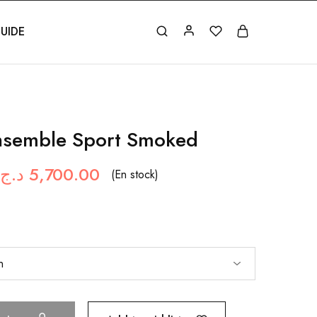
UIDE
nsemble Sport Smoked
د.ج
5,700.00
(En stock)