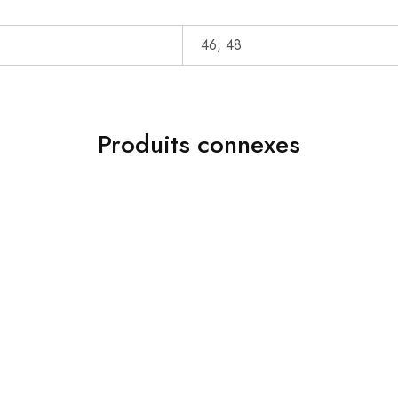
46, 48
Produits connexes
70%
Costumes
JAKAMEN COSTUME BLACK
Chaussure Classique
د.ج
11,600.00
د.ج
38,800.00
د.ج
5,000.00
.00