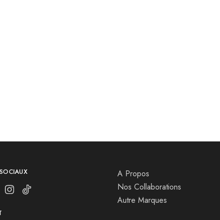
Veste White
د.ج
2,600.00
.00
 SOCIAUX
A Propos
Nos Collaborations
Autre Marques
T