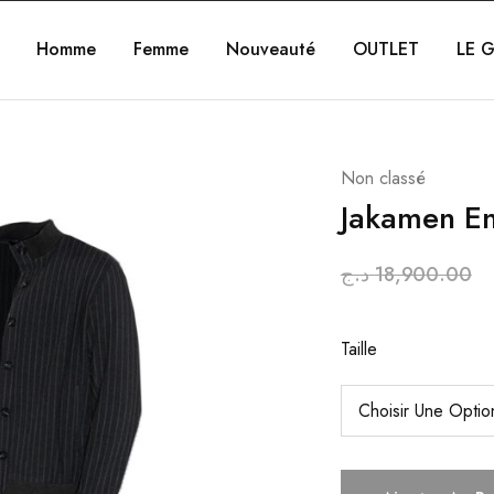
Homme
Femme
Nouveauté
OUTLET
LE G
Non classé
Jakamen E
د.ج
18,900.00
Taille