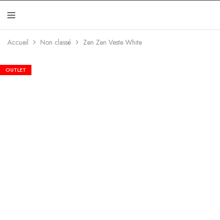
Jakamen
Algérie
Accueil
Non classé
Zen Zen Veste White
OUTLET