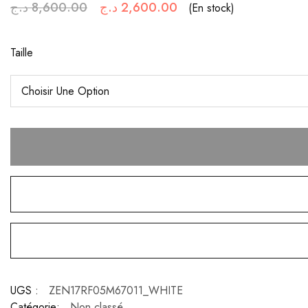
د.ج
8,600.00
د.ج
2,600.00
(En stock)
Taille
UGS :
ZEN17RF05M67011_WHITE
Catégorie:
Non classé