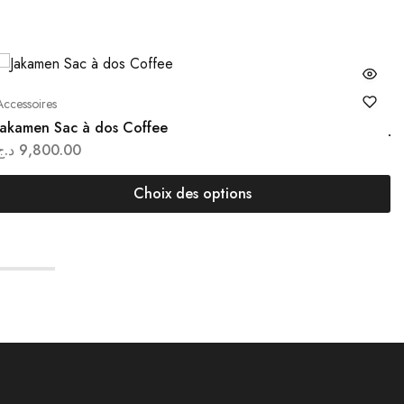
Accessoires
Ac
Jakamen Sac à dos Coffee
J
د.ج
9,800.00
.ج
Choix des options