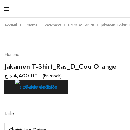
Jakamen
Algérie
Accueil
Homme
Vetements
Polos et T-shirts
Jakamen T-Shir
Homme
Jakamen T-Shirt_Ras_D_Cou Orange
د.ج
4,400.00
(En stock)
Guide de Taille
Taille