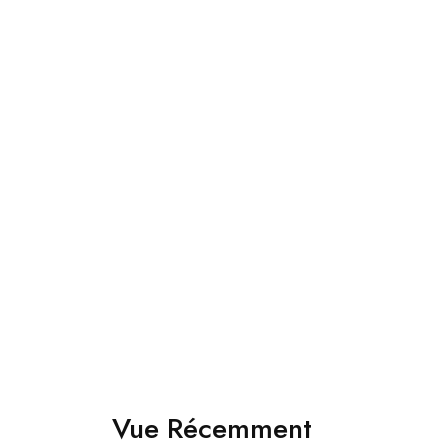
Jakamen Porte Feuille Black
د.ج
3,800.00
Choix des options
Accessoires
Jakamen Porte Feuille Black
د.ج
3,800.00
Choix des options
Vue Récemment