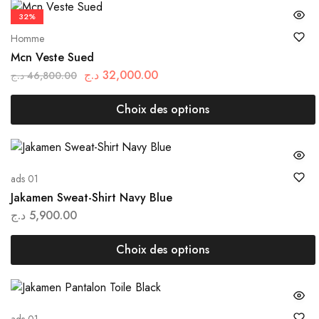
32%
Homme
Mcn Veste Sued
د.ج
32,000.00
د.ج
46,800.00
Choix des options
ads 01
Jakamen Sweat-Shirt Navy Blue
د.ج
5,900.00
Choix des options