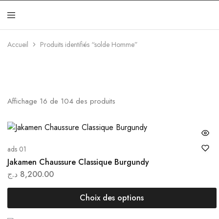
Jakamen
Algérie
Accueil
Produits identifiés “solde Homme”
Affichage
16
de
104
des produits
ads 01
Jakamen Chaussure Classique Burgundy
د.ج
8,200.00
Choix des options