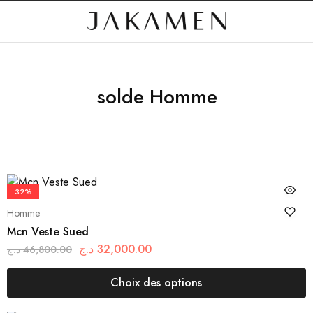
solde Homme
32%
Homme
Mcn Veste Sued
د.ج
32,000.00
د.ج
46,800.00
Choix des options