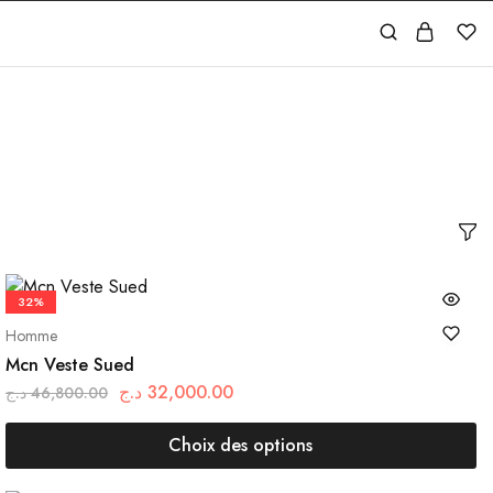
32%
Homme
Mcn Veste Sued
د.ج
32,000.00
د.ج
46,800.00
Choix des options