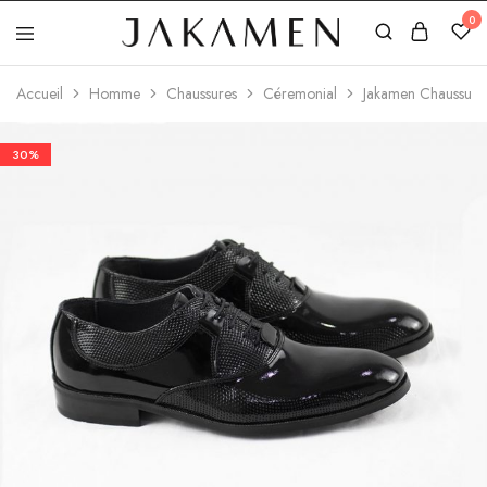
0
Jakamen
Algérie
Accueil
Homme
Chaussures
Céremonial
Jakamen Chaussure 
30%