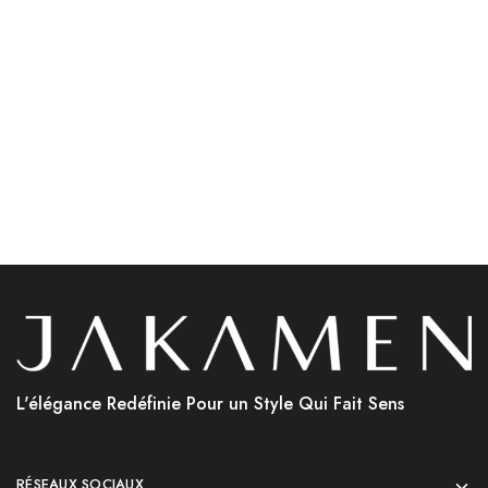
Jakamen Porte Feuille
Jakamen Ceinture En Cuir
Coffee
Sport 3.5 Cm Navy Blue
د.ج
4,800.00
Lire la suite
Choix des options
L'élégance Redéfinie Pour un Style Qui Fait Sens
RÉSEAUX SOCIAUX