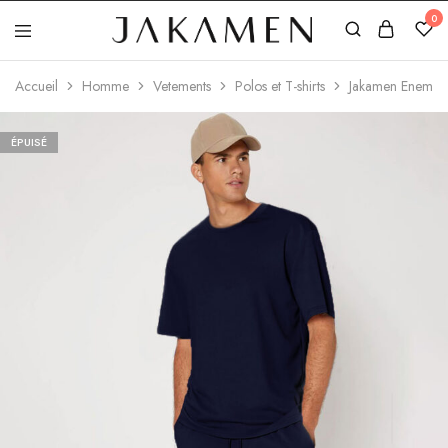
0
Jakamen
Algérie
Accueil
Homme
Vetements
Polos et T-shirts
Jakamen Enemble 
ÉPUISÉ