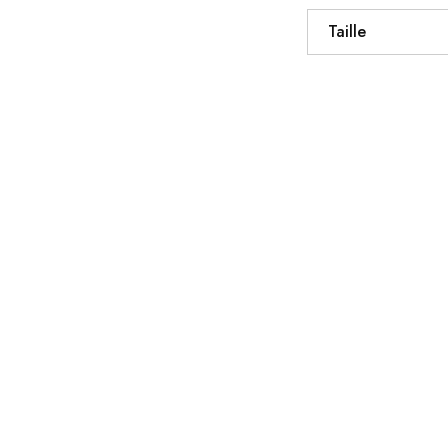
Taille
OUTLET
OUTLET