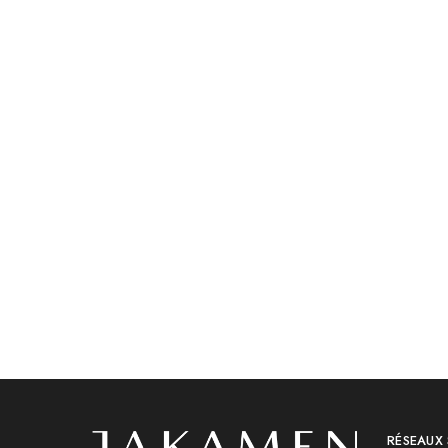
Non classé
Non classé
Jakamen Pantalon Classique
Jakamen 
Anthracite
د.ج
13,800
د.ج
2,000.00
د.ج
6,800.00
RÉSEAUX