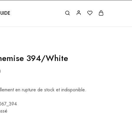
UIDE
hemise 394/White
)
llement en rupture de stock et indisponible.
067_394
assé