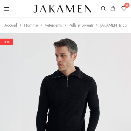
0
Jakamen
Algérie
Accueil
Homme
Vetements
Pulls et Sweats
JAKAMEN Tricots
15%