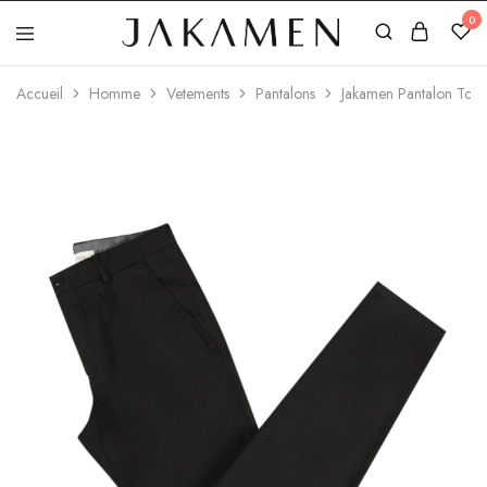
0
Jakamen
Algérie
Accueil
Homme
Vetements
Pantalons
Jakamen Pantalon Toile