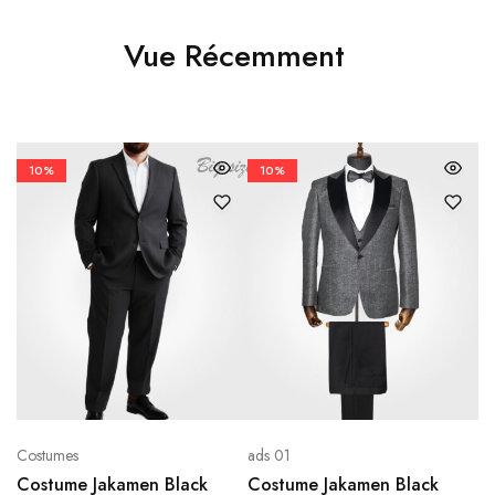
Vue Récemment
10%
10%
Costumes
ads 01
ad
Costume Jakamen Black
Costume Jakamen Black
C