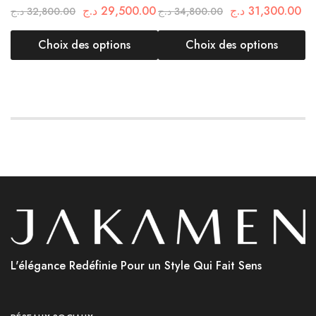
N
د.ج
29,500.00
د.ج
31,300.00
د.ج
32,800.00
د.ج
34,800.00
.ج
Choix des options
Choix des options
L'élégance Redéfinie Pour un Style Qui Fait Sens