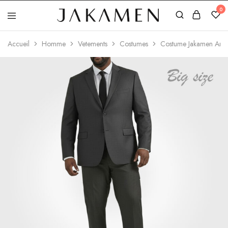
0
Jakamen
Algérie
Accueil
Homme
Vetements
Costumes
Costume Jakamen Anth