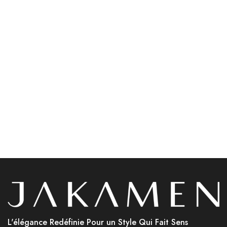
Accessoires
ads 01
Jakamen Porte Cartes
Jakamen Costume Navy
Black
Blue
د.ج
2,800.00
د.ج
34,800.00
Choix des options
Choix des options
L'élégance Redéfinie Pour un Style Qui Fait Sens