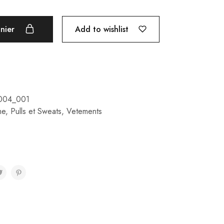
Add to wishlist
anier
004_001
me
,
Pulls et Sweats
,
Vetements