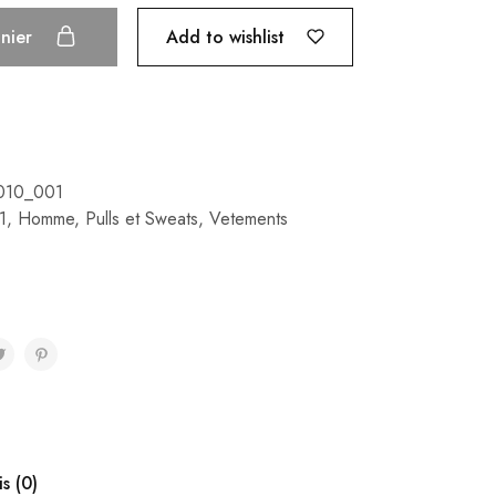
Add to wishlist
anier
010_001
1
,
Homme
,
Pulls et Sweats
,
Vetements
is (0)