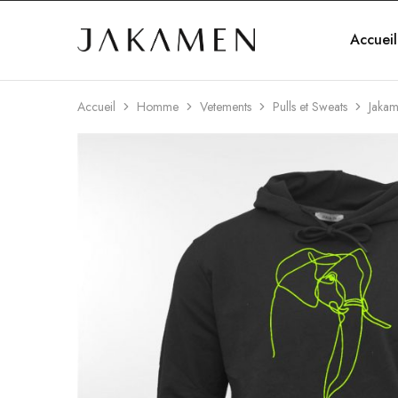
Accueil
Jakamen
Algérie
Accueil
Homme
Vetements
Pulls et Sweats
Jakam