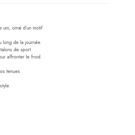
 uni, orné d’un motif
u long de la journée.
talons de sport.
r affronter le froid.
vos tenues
tyle.