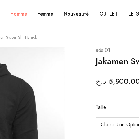
Homme
Femme
Nouveauté
OUTLET
LE G
en Sweat-Shirt Black
ads 01
Jakamen Sw
د.ج
5,900.0
Taille