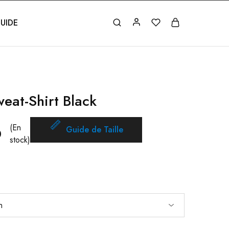
UIDE
eat-Shirt Black
(En
Guide de Taille
0
stock)