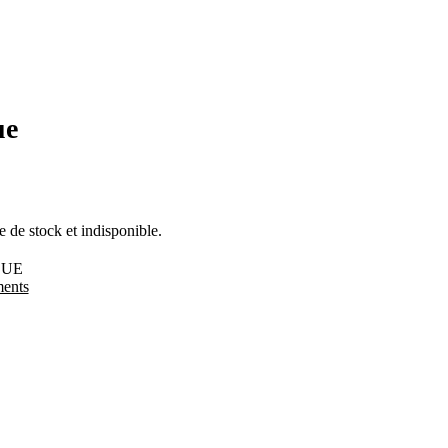
ue
e de stock et indisponible.
LUE
ents