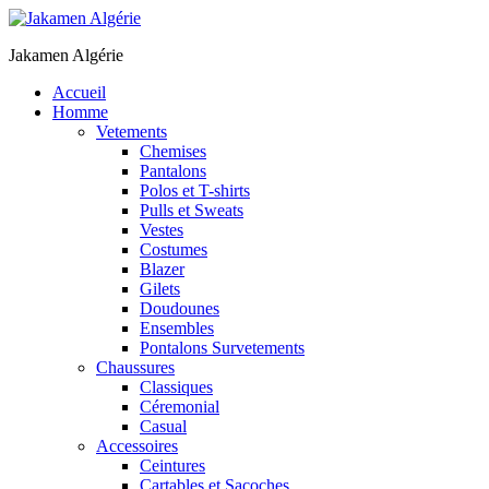
Jakamen Algérie
Accueil
Homme
Vetements
Chemises
Pantalons
Polos et T-shirts
Pulls et Sweats
Vestes
Costumes
Blazer
Gilets
Doudounes
Ensembles
Pontalons Survetements
Chaussures
Classiques
Céremonial
Casual
Accessoires
Ceintures
Cartables et Sacoches