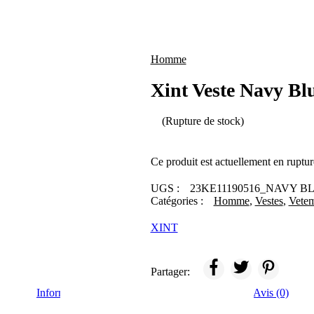
Homme
Xint Veste Navy Bl
(Rupture de stock)
Ce produit est actuellement en ruptur
UGS :
23KE11190516_NAVY B
Catégories :
Homme
,
Vestes
,
Vetem
XINT
Partager:
Informations complémentaires
Brand
Avis (0)