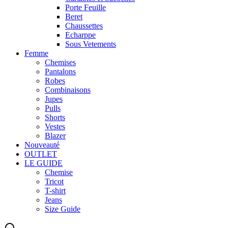
Porte Feuille
Beret
Chaussettes
Echarppe
Sous Vetements
Femme
Chemises
Pantalons
Robes
Combinaisons
Jupes
Pulls
Shorts
Vestes
Blazer
Nouveauté
OUTLET
LE GUIDE
Chemise
Tricot
T-shirt
Jeans
Size Guide