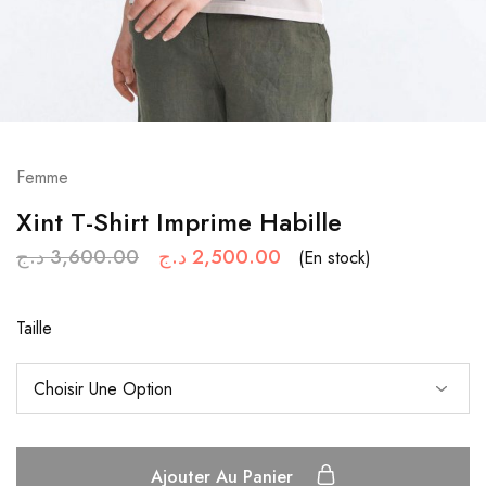
Femme
Xint T-Shirt Imprime Habille
د.ج
3,600.00
د.ج
2,500.00
(En stock)
Taille
Ajouter Au Panier