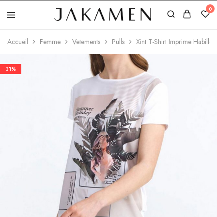
0
Jakamen
Algérie
Accueil
Femme
Vetements
Pulls
Xint T-Shirt Imprime Habille
31%