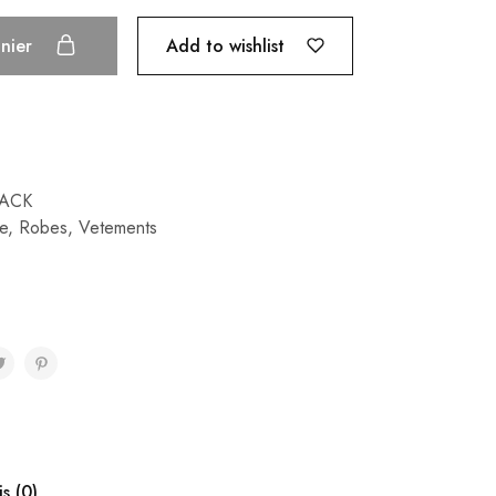
Add to wishlist
anier
LACK
e
,
Robes
,
Vetements
is (0)