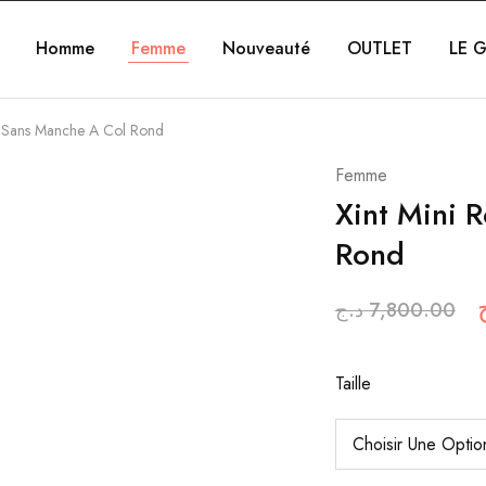
Homme
Femme
Nouveauté
OUTLET
LE G
e Sans Manche A Col Rond
Femme
Xint Mini 
Rond
د.ج
7,800.00
Taille