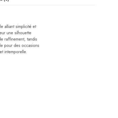
alliant simplicité et
eur une silhouette
e raffinement, tandis
le pour des occasions
et intemporelle.
30%
Costumes