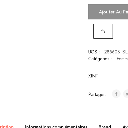
Ajouter Au P
UGS :
285603_B
Catégories :
Femm
XINT
Partager:
ription
Informations complémentaires
Brand
Av