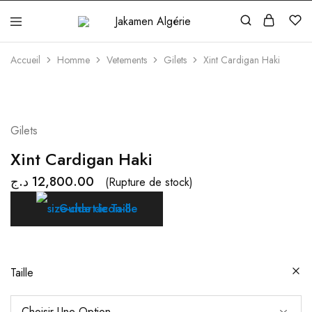
Jakamen
Algérie
Accueil
Homme
Vetements
Gilets
Xint Cardigan Haki
Gilets
Xint Cardigan Haki
د.ج
12,800.00
(Rupture de stock)
Guide de Taille
Taille