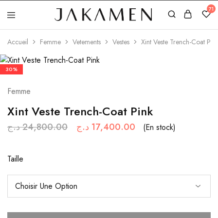
71
Jakamen
Algérie
Accueil
Femme
Vetements
Vestes
Xint Veste Trench-Coat Pin
30%
Femme
Xint Veste Trench-Coat Pink
د.ج
24,800.00
د.ج
17,400.00
(En stock)
Taille