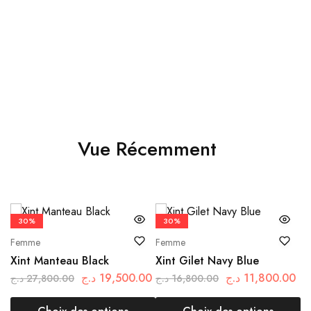
د.ج
4,400.00
Choix des options
Vue Récemment
30%
30%
Femme
Femme
F
Xint Manteau Black
Xint Gilet Navy Blue
Xi
د.ج
19,500.00
د.ج
11,800.00
د.ج
27,800.00
د.ج
16,800.00
.ج