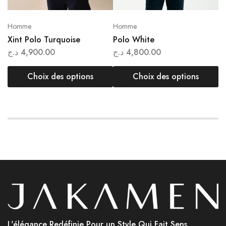
Homme
Homme
H
Xint Polo Turquoise
Polo White
P
د.ج
4,900.00
د.ج
4,800.00
.ج
Choix des options
Choix des options
L'élégance Redéfinie Pour un Style Qui Fait Sens