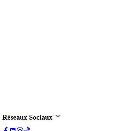
Accessoires
Jakamen Porte Feuille Black
د.ج
3,800.00
Choix des options
L'élégance Redéfinie Pour un Style Qui Fait Sens
Réseaux Sociaux