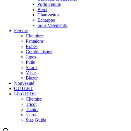
Porte Feuille
Beret
Chaussettes
Echarppe
Sous Vetements
Femme
Chemises
Pantalons
Robes
Combinaisons
Jupes
Pulls
Shorts
Vestes
Blazer
Nouveauté
OUTLET
LE GUIDE
Chemise
Tricot
T-shirt
Jeans
Size Guide