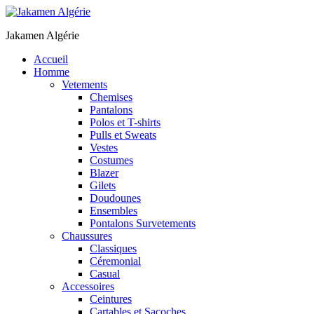
Jakamen Algérie
Accueil
Homme
Vetements
Chemises
Pantalons
Polos et T-shirts
Pulls et Sweats
Vestes
Costumes
Blazer
Gilets
Doudounes
Ensembles
Pontalons Survetements
Chaussures
Classiques
Céremonial
Casual
Accessoires
Ceintures
Cartables et Sacoches