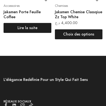
Accessoires
Chemises
Jakamen Porte Feuille
Jakamen Chemise Classqiue
Coffee
Zz Top White
د.ج
4,400.00
Lire la suite
Choix des options
L'élégance Redéfinie Pour un Style Qui Fait Sens
RÉSEAUX SOCIAUX