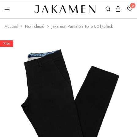
0
Jakamen
Algérie
Accueil
Non classé
Jakamen Pantalon Toile 001/Black
71%