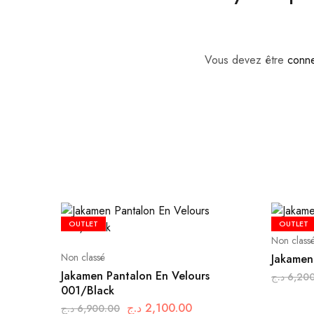
Vous devez être
conn
OUTLET
OUTLET
Non class
Non classé
Jakamen
Jakamen Pantalon En Velours
د.ج
6,20
001/Black
د.ج
2,100.00
د.ج
6,900.00