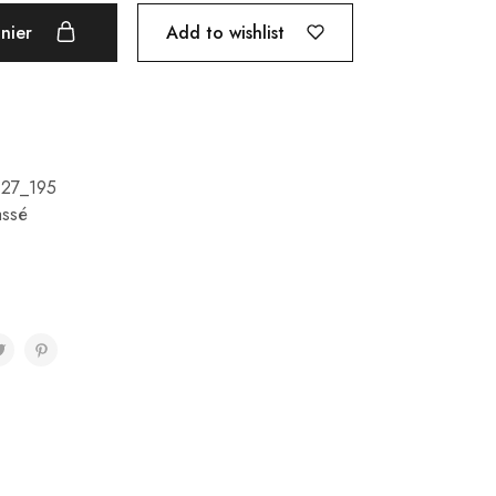
Add to wishlist
anier
127_195
assé