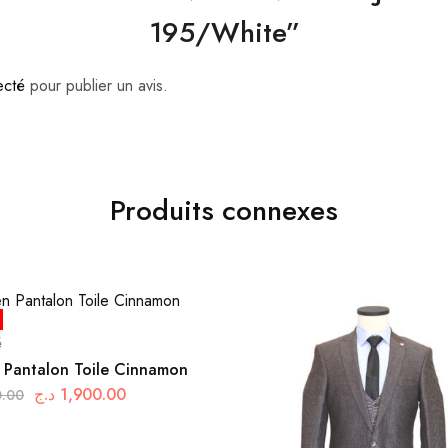
195/White”
ecté
pour publier un avis.
Produits connexes
é
 Pantalon Toile Cinnamon
د.ج
1,900.00
0.00