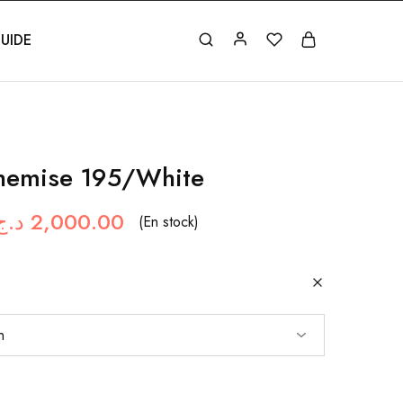
UIDE
hemise 195/White
د.ج
2,000.00
(En stock)