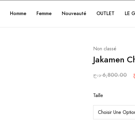
Homme
Femme
Nouveauté
OUTLET
LE G
Non classé
Jakamen C
د.ج
6,800.00
Taille