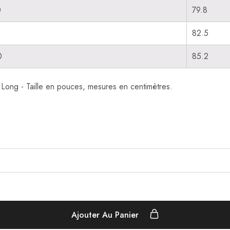
0
79.8
5
82.5
0
85.2
ong - Taille en pouces, mesures en centimètres.
Ajouter Au Panier