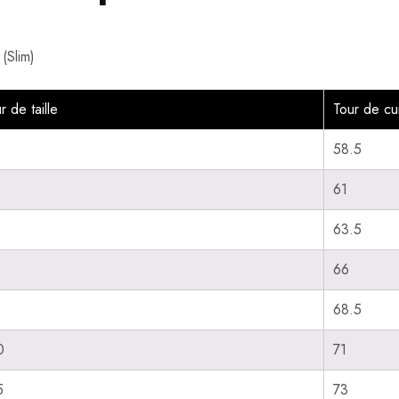
(Slim)
r de taille
Tour de cu
58.5
61
63.5
66
68.5
0
71
5
73