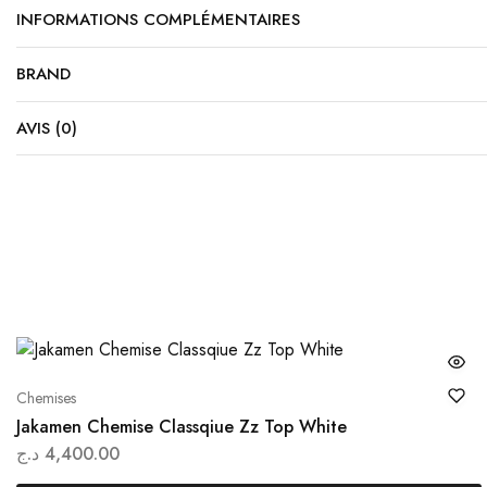
INFORMATIONS COMPLÉMENTAIRES
BRAND
AVIS (0)
Ce
Chemises
produ
Jakamen Chemise Classqiue Zz Top White
a
د.ج
4,400.00
plusi
variat