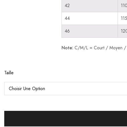
42
11
44
11
46
12
Note:
C/M/L = Court / Moyen / L
Taille