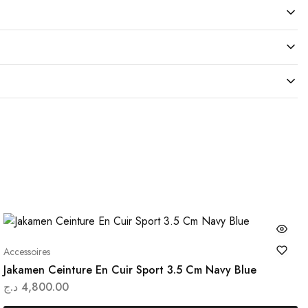
Ce
Accessoires
t
produit
Jakamen Ceinture En Cuir Sport 3.5 Cm Navy Blue
a
د.ج
4,800.00
urs
plusieu
ions.
variati