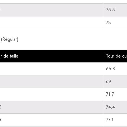
0
75.5
5
78
 (Régular)
r de taille
Tour de cu
66.3
69
71.7
0
74.4
5
77.1