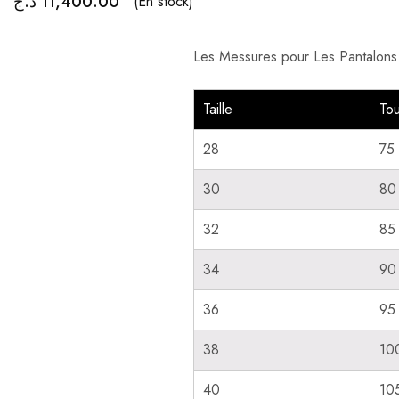
د.ج
11,400.00
(En stock)
Les Messures pour Les Pantalons 
Taille
Tou
28
75
30
80
32
85
34
90
36
95
38
10
40
10