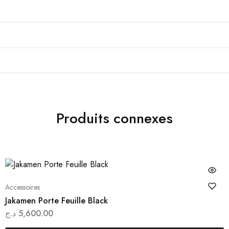
Produits connexes
Ce
Accessoires
it
produi
Jakamen Porte Feuille Black
a
د.ج
5,600.00
eurs
plusie
ions.
variat