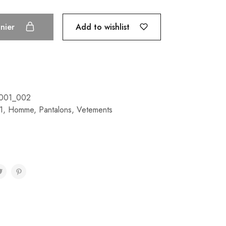
Add to wishlist
anier
001_002
1
,
Homme
,
Pantalons
,
Vetements