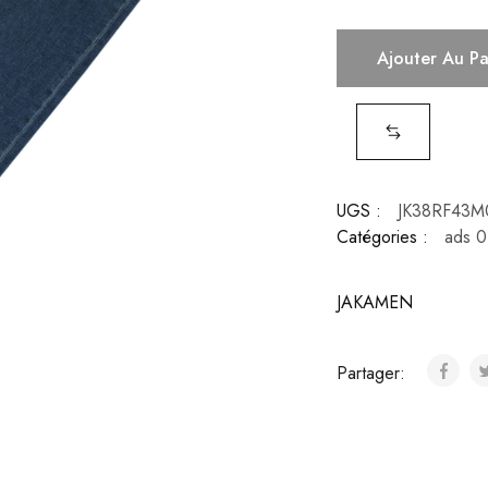
Ajouter Au P
UGS :
JK38RF43M
Catégories :
ads 0
JAKAMEN
Partager: