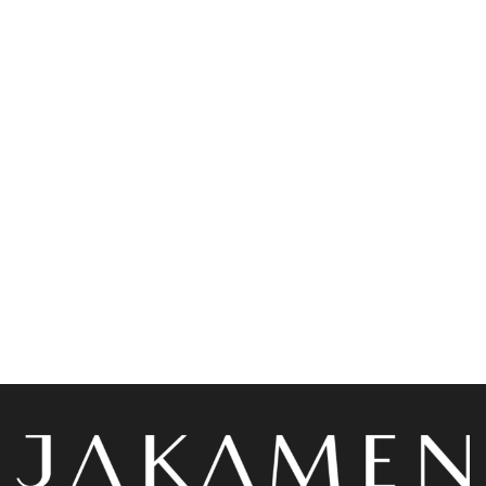
Accessoires
Chemises
Jakamen Ceinture
Jakamen Chemise
Classique Cuir 3,5 Cm
Classqiue Zz Top White
Black
د.ج
4,400.00
د.ج
3,600.00
Choix des options
Choix des options