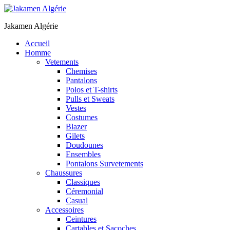
Jakamen Algérie
Accueil
Homme
Vetements
Chemises
Pantalons
Polos et T-shirts
Pulls et Sweats
Vestes
Costumes
Blazer
Gilets
Doudounes
Ensembles
Pontalons Survetements
Chaussures
Classiques
Céremonial
Casual
Accessoires
Ceintures
Cartables et Sacoches