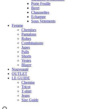
Porte Feuille
Beret
Chaussettes
Echarppe
Sous Vetements
Femme
Chemises
Pantalons
Robes
Combinaisons
Jupes
Pulls
Shorts
Vestes
Blazer
Nouveauté
OUTLET
LE GUIDE
Chemise
Tricot
T-shirt
Jeans
Size Guide