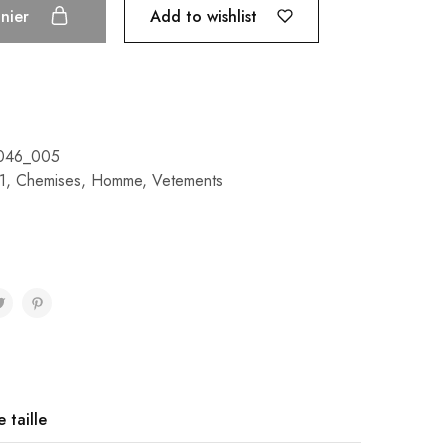
Add to wishlist
anier
046_005
1
,
Chemises
,
Homme
,
Vetements
 taille