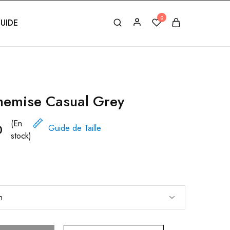
0
UIDE
hemise Casual Grey
(En
0
Guide de Taille
stock)