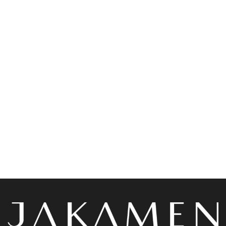
ads 01
Accessoires
Jakamen Chaussure
Jakamen Ceinture
Classique Navy Blue
Classique Simili Cuir 4 Cm
Navy Blue
د.ج
8,200.00
د.ج
1,900.00
Choix des options
Choix des options